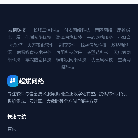
友情链接:
长城工信科技
付安网络科技
帝网网络
彦鑫弱
电工程
伟创网络科技
灏萍网络科技
开心网络服务
小旭音
乐制作
天方夜谈软件
湖布软件
锐势信息科技
政达新能
源
诸暨教育技术中心
可阳科技软件
德盟达科技
天启者网
络科技
尊鸿信息科技
槟郁汝网络科技
优玉凤科技
空新网
络科技
超斌网络
超
专注软件与信息技术服务,赋能企业数字化转型。提供软件开发、
系统集成、云计算、大数据等全方位IT解决方案。
快速导航
首页